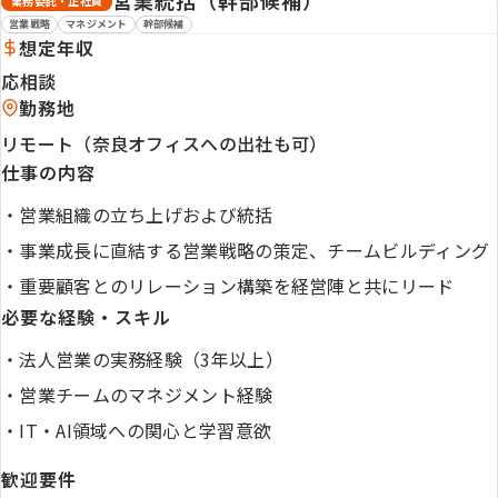
営業統括（幹部候補）
業務委託・正社員
営業戦略
マネジメント
幹部候補
想定年収
応相談
勤務地
リモート（奈良オフィスへの出社も可）
仕事の内容
・
営業組織の立ち上げおよび統括
・
事業成長に直結する営業戦略の策定、チームビルディング
・
重要顧客とのリレーション構築を経営陣と共にリード
必要な経験・スキル
・
法人営業の実務経験（3年以上）
・
営業チームのマネジメント経験
・
IT・AI領域への関心と学習意欲
歓迎要件